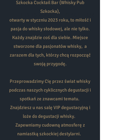
Szkocka Cocktail Bar (
Whisky Pub
Szkocka),
THIS IS A GREAT PLACE FOR
otwarty w styczniu 2023 roku, to miłość i
YOU
pasja do whisky słodowej, ale nie tylko.
Każdy znajdzie coś dla siebie. Miejsce
stworzone dla pasjonatów whisky, a
zarazem dla tych, którzy chcą rozpocząć
swoją przygodę.
Przeprowadzimy Cię przez świat whisky
podczas naszych cyklicznych degustacji i
spotkań ze znawcami tematu.
Znajdziesz u nas salę VIP degustacyjną i
loże do degustacji whisky.
Zapewniamy cudowną atmosferę z
namiastką szkockiej destylarni.