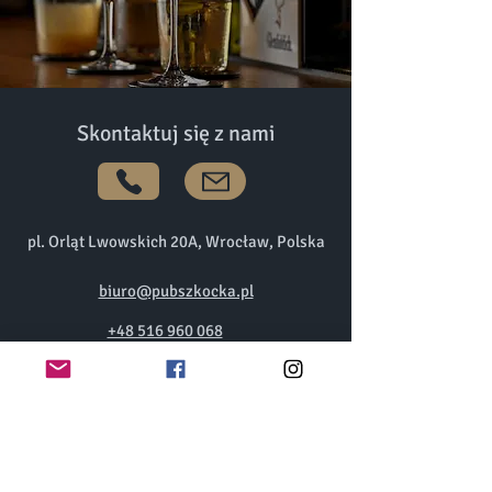
Skontaktuj się z nami
pl. Orląt Lwowskich 20A, Wrocław, Polska
biuro@pubszkocka.pl
+48 516 960 068
Chcesz zorganizować spotkanie prywatne,
służbowe lub jest okazja, którą chcesz
celebrować możemy Ci w tym pomóc ,
napisz do nas!