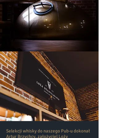
Selekcji whisky do naszego Pub-u dokonał
Artur Brzychcy, założyciel Loży