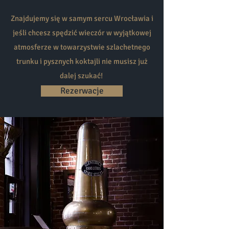
Znajdujemy się w samym sercu Wrocławia i
jeśli chcesz spędzić wieczór w wyjątkowej
atmosferze w towarzystwie szlachetnego
trunku i pysznych koktajli nie musisz już
dalej szukać!
Rezerwacje