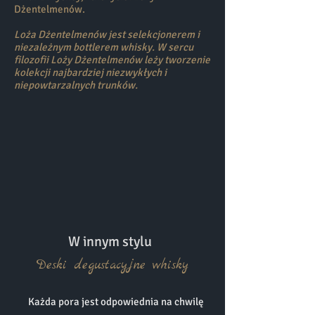
Dżentelmenów.
Loża Dżentelmenów jest selekcjonerem i
niezależnym bottlerem whisky. W sercu
filozofii Loży Dżentelmenów leży tworzenie
kolekcji najbardziej niezwykłych i
niepowtarzalnych trunków.
W innym stylu
Deski degustacyjne whisky
Każda pora jest odpowiednia na chwilę