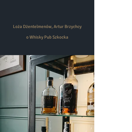
Loża Dżentelmenów, Artur Brzychcy
o Whisky Pub Szkocka