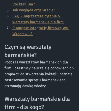
Cocktail Bar?
Jak wygląda organizacja?
FAQ – najczęstsze pytania o 
warsztaty barmańskie dla firm
Planujesz integrację firmową we 
Wrocławiu? 
Czym są warsztaty 
barmańskie?
Podczas warsztatów barmańskich dla 
firm uczestnicy nauczą się odpowiednich 
proporcji do stworzenia koktajli, poznają 
zastosowanie sprzętu barmańskiego I 
otrzymają dawkę wiedzy.
Warsztaty barmańskie dla 
firm - dla kogo?