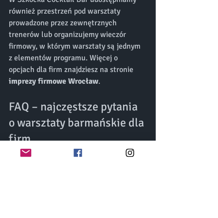
również przestrzeń pod warsztaty 
prowadzone przez zewnętrznych 
trenerów lub organizujemy wieczór 
firmowy, w którym warsztaty są jednym 
z elementów programu. Więcej o 
opcjach dla firm znajdziesz na stronie 
imprezy firmowe Wrocław
.
FAQ – najczęstsze pytania 
o warsztaty barmańskie dla 
firm
Czy warsztaty barmańskie mogą być 
bezalkoholowe?
Tak. Koktajle bezalkoholowe 
(mocktails) to pełnoprawna 
alternatywa – technicznie równie 