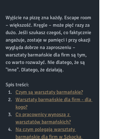
Wyjście na pizzę zna każdy. Escape room 
– większość. Kręgle – może pięć razy za 
dużo. Jeśli szukasz czegoś, co faktycznie 
angażuje, zostaje w pamięci i przy okazji 
wygląda dobrze na zaproszeniu – 
warsztaty barmańskie dla firm są tym, 
co warto rozważyć. Nie dlatego, że są 
"inne". Dlatego, że działają.
Spis treści:
Czym są warsztaty barmańskie?
Warsztaty barmańskie dla firm - dla 
kogo?
Co pracownicy wynoszą z 
warsztatów barmańskich?
Na czym polegają warsztaty 
barmańskie dla firm w Szkocka 