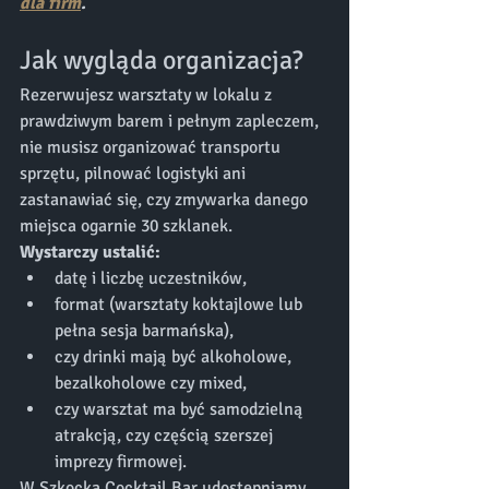
dla firm
.
Jak wygląda organizacja?
Rezerwujesz warsztaty w lokalu z 
prawdziwym barem i pełnym zapleczem, 
nie musisz organizować transportu 
sprzętu, pilnować logistyki ani 
zastanawiać się, czy zmywarka danego 
miejsca ogarnie 30 szklanek.
Wystarczy ustalić:
datę i liczbę uczestników,
format (warsztaty koktajlowe lub 
pełna sesja barmańska),
czy drinki mają być alkoholowe, 
bezalkoholowe czy mixed,
czy warsztat ma być samodzielną 
atrakcją, czy częścią szerszej 
imprezy firmowej.
W Szkocka Cocktail Bar udostępniamy 