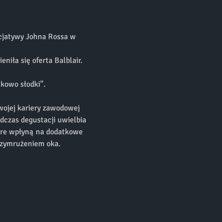
icjatywy Johna Rossa w 
iła się oferta Balblair. 
kowo słodki”. 
wojej kariery zawodowej 
dczas degustacji uwielbia 
tóre wpłyną na dodatkowe 
rzymrużeniem oka.