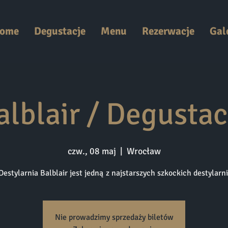
ome
Degustacje
Menu
Rezerwacje
Gal
alblair / Degustac
czw., 08 maj
  |  
Wrocław
Destylarnia Balblair jest jedną z najstarszych szkockich destylarni
Nie prowadzimy sprzedaży biletów