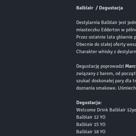
Balblair  / Degustacja
Destylarnia Balblair jest je
miasteczku Edderton w półno
Przez ostatnie lata głównie 
Obecnie do stałej oferty wesz
Charakter whisky z destylarn
Degustację poprowadzi 
Marc
związany z barem, od początk
szukać doskonałej pary dla t
doznania smakowe. Uśmiech n
Degustacja:
Welcome Drink Balblair 12y
Balblair 12 YO
Balblair 15 YO
Balblair 18 YO