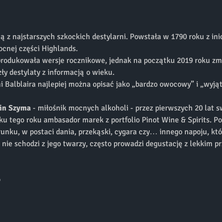
dną z najstarszych szkockich destylarni. Powstała w 1790 roku z in
cnej części Highlands.  
produkowała wersje rocznikowe, jednak na początku 2019 roku zmien
ły destylaty z informacją o wieku.
i Balblaira najlepiej można opisać jako „bardzo owocowy” i „wyjąt
in Szyma
 - miłośnik mocnych alkoholi - przez pierwszych 20 lat s
u tego roku ambasador marek z portfolio Pinot Wine & Spirits. Po
runku, w postaci dania, przekąski, cygara czy… innego napoju, k
ie schodzi z jego twarzy, często prowadzi degustację z lekkim p
o