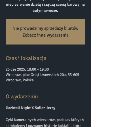
nieprzerwanie dzielą i rządzą sceną barową na
całym świecie.
Nie prowadzimy sprzedaży biletów
Zobacz inne wydarzenia
Czas i lokalizacja
25 cze 2025, 18:00 – 19:30
Wrocław, plac Orląt Lwowskich 20a, 53-605
Wrocław, Polska
O wydarzeniu
Cocktail Night X Sailor Jerry
Cykl kameralnych wieczorów, podczas których 
spróbujemy i poznamy historię koktajli, które 