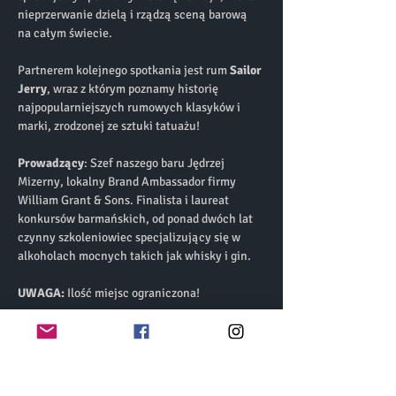
nieprzerwanie dzielą i rządzą sceną barową 
na całym świecie.
Partnerem kolejnego spotkania jest rum 
Sailor 
Jerry
, wraz z którym poznamy historię 
najpopularniejszych rumowych klasyków i 
marki, zrodzonej ze sztuki tatuażu!
Prowadzący
: Szef naszego baru Jędrzej 
Mizerny, lokalny Brand Ambassador firmy 
William Grant & Sons. Finalista i laureat 
konkursów barmańskich, od ponad dwóch lat 
czynny szkoleniowiec specjalizujący się w 
alkoholach mocnych takich jak whisky i gin.
UWAGA:
 Ilość miejsc ograniczona! 
Koszt biletu : 120zł (w cenie biletu set 
degustacyjny 5 koktajli)
 * 
uwaga do ceny biletu doliczone ok. 2,5 % 
jest to dodatkowa opłata serwisowa za każdy 