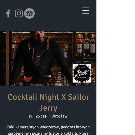
Cocktail Night X Sailor
Jerry
śr., 25 cze
  |  
Wrocław
Cykl kameralnych wieczorów, podczas których
spróbujemy i poznamy historię koktajli, które