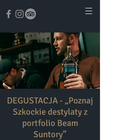
DEGUSTACJA - „Poznaj
Szkockie destylaty z
portfolio Beam
Suntory”