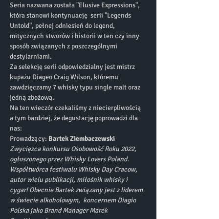
Seria nazwana została "Elusive Expressions", 
która stanowi kontynuację  serii "Legends 
Untold", pełnej odniesień do legend, 
mitycznych stworów i historii w ten czy inny 
sposób związanych z poszczególnymi 
destylarniami. 
Za selekcję serii odpowiedzialny jest mistrz 
kupażu Diageo Craig Wilson, któremu 
zawdzięczamy 7 whisky typu single malt oraz 
jedną zbożową.
Na ten wieczór czekaliśmy z niecierpliwością 
a tym bardziej, że degustację poprowadzi dla 
nas:  
Prowadzący: 
Bartek Ziembaczewski
Zwycięzca konkursu Osobowość Roku 2022, 
ogłoszonego przez Whisky Lovers Poland. 
Współtwórca festiwalu Whisky Day Cracow, 
autor wielu publikacji, miłośnik whisky i 
cygar! Obecnie Bartek związany jest z liderem 
w świecie alkoholowym,  koncernem Diagio 
Polska jako Brand Manager Marek 