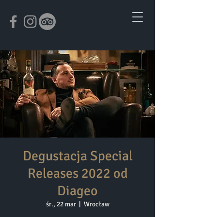
Degustacja Special
Releases 2022 od
Diageo
śr., 22 mar
  |  
Wrocław