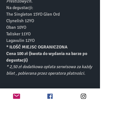
Prestiżowych. 
Na degustacji: 
The Singleton 15YO Glen Ord
Clynelish 12YO
Oban 10YO
Talisker 11YO
Lagavulin 12YO
* ILOŚĆ MIEJSC OGRANICZONA  
Cena 100 zł (kwota do wydania na barze po 
degustacji) 
* 2,50 zł dodatkowa opłata serwisowa za każdy 
bilet , pobierana przez operatora płatności. 
Bilety
Wyprzedane
Rodzaj biletu
Degustacja Special Releases