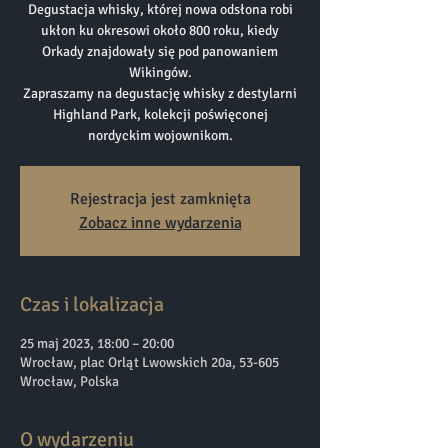
Degustacja whisky, której nowa odsłona robi
ukłon ku okresowi około 800 roku, kiedy
Orkady znajdowały się pod panowaniem
Wikingów.
Zapraszamy na degustację whisky z destylarni
Highland Park, kolekcji poświęconej
nordyckim wojownikom.
Rejestracja jest zamknięta
Zobacz inne wydarzenia
Czas i lokalizacja
25 maj 2023, 18:00 – 20:00
Wrocław, plac Orląt Lwowskich 20a, 53-605
Wrocław, Polska
O wydarzeniu