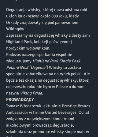
Degustacja whisky, której nowa odsłona robi 
ukłon ku okresowi około 800 roku, kiedy 
Orkady znajdowały się pod panowaniem 
Wikingów. 
Zapraszamy na degustację whisky z destylarni 
Highland Park, kolekcji poświęconej 
nordyckim wojownikom. 
Podczas naszego spotkania wspólnie 
zdegustujemy 
Highland Park Single Cask 
Poland No.2 "Dagome"
! Whisky ta została 
specjalnie zabutelkowana na rynek polski. Ale 
będzie też okazja na degustację whisky, której 
od przeszło roku nie było w Polsce o dumnej 
nazwie 
Viking Pride.
PROWADZĄCY
Tomasz Włodarczyk, aktualnie Prestige Brands 
Ambassador w firmie United Beverages. Od lat 
związany z największymi koncernami 
alkoholowymi prowadząc degustacje, 
szkolenia oraz promując whisky single malt w 