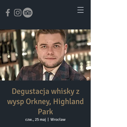
Degustacja whisky z
wysp Orkney, Highland
Park
czw., 25 maj
  |  
Wrocław