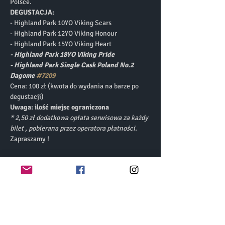
Polsce.
DEGUSTACJA: 
- Highland Park 10YO Viking Scars
- Highland Park 12YO Viking Honour 
- Highland Park 15YO Viking Heart 
- Highland Park 18YO Viking Pride 
- Highland Park Single Cask Poland No.2 
Dagome 
#7209
Cena: 100 zł (kwota do wydania na barze po 
degustacji)
Uwaga: ilość miejsc ograniczona
* 2,50 zł dodatkowa opłata serwisowa za każdy 
bilet , pobierana przez operatora płatności.
Zapraszamy !
Bilety
Wyprzedane
Rodzaj biletu