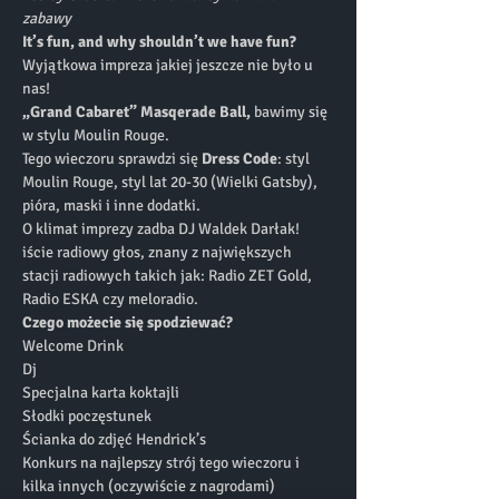
zabawy
It’s fun, and why shouldn’t we have fun?
Wyjątkowa impreza jakiej jeszcze nie było u 
nas!
„Grand Cabaret” Masqerade Ball, 
bawimy się 
w stylu Moulin Rouge.
Tego wieczoru sprawdzi się 
Dress Code
: styl 
Moulin Rouge, styl lat 20-30 (Wielki Gatsby), 
pióra, maski i inne dodatki.
O klimat imprezy zadba DJ Waldek Darłak! 
iście radiowy głos, znany z największych 
stacji radiowych takich jak: Radio ZET Gold, 
Radio ESKA czy meloradio.
Czego możecie się spodziewać?
Welcome Drink
Dj
Specjalna karta koktajli
Słodki poczęstunek
Ścianka do zdjęć Hendrick’s
Konkurs na najlepszy strój tego wieczoru i 
kilka innych (oczywiście z nagrodami)