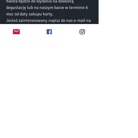
Kwota będzie do wydania na dowolną 
degustację lub na naszym barze w terminie 6 
msc od daty zakupu karty. 
Jesteś zainteresowany napisz do nas e-mail na 
adres: 
biuro@pubszkocka.pl 
i powiedz, którą 
opcję wybierasz. 
* Karta podarunkowa jest w wersji online i 
będzie wysłana na podany adres e-mail. 
Realizacja personalizowanego voucher to do 3 
dni od momentu zaksięgowania płatności. 
Udostępnij to wydarzenie
biuro@pubszkocka.pl
Polityka Prywatności