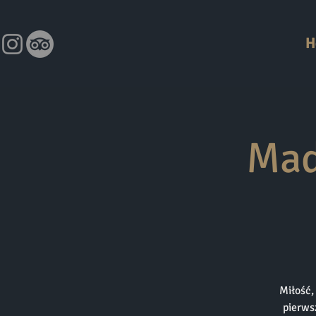
H
Mad
Miłość,
pierws