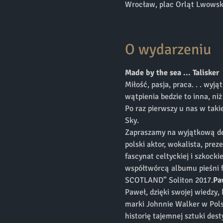
Wrocław, plac Orląt Lwowsk
O wydarzeniu
Made by the sea ... Talisker 
Miłość, pasja, praca. . . wy
wątpienia bedzie to inna, ni
Po raz pierwszy u nas w taki
Sky.  
Zapraszamy na wyjątkową degu
polski aktor, wokalista, prez
fascynat celtyckiej i szkock
współtwórcą albumu pieśni f
SCOTLAND” Soliton 2017.
Pa
Paweł, dzięki swojej wiedzy
marki Johnnie Walker w Pols
historię tajemnej sztuki dest