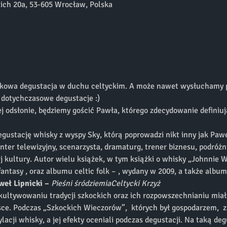
ich 20a, 53-605 Wrocław, Polska
jątkowa degustacja w duchu celtyckim. A może nawet wysłuchamy pi
ż dotychczasowe degustacje :) 
ej odsłonie, będziemy gościć Pawła, którego zdecydowanie definiu
stację whisky z wyspy Sky, którą poprowadzi nikt inny jak Paweł
enter telewizyjny, scenarzysta, dramaturg, trener biznesu, podróżnik
iej kultury. Autor wielu książek, w tym książki o whisky „Johnnie 
antasy 
, oraz albumu celtic folk – 
, wydany w 2009, a także albu
weł Lipnicki – 
Pieśni śródziemia
Celtycki Krzyż
, kultywowaniu tradycji szkockich oraz ich rozpowszechnianiu mia
ce. Podczas „Szkockich Wieczorów”,  których był gospodarzem,  z
ylacji whisky, a jej efekty oceniali podczas degustacji. Na taką de