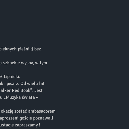
ęknych pieśni ;) bez 
ją szkockie wyspy, w tym 
 Lipnicki. 
 i pisarz. Od wielu lat 
Walker Red Book”. Jest 
mu „Muzyka świata – 
ł okazję zostać ambasadorem 
aproszeni goście poznawali 
gustację zapraszamy ! 