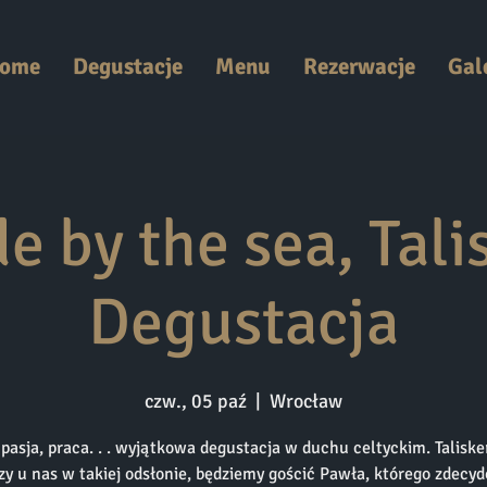
ome
Degustacje
Menu
Rezerwacje
Gal
e by the sea, Talis
Degustacja
czw., 05 paź
  |  
Wrocław
 pasja, praca. . . wyjątkowa degustacja w duchu celtyckim. Talisker
zy u nas w takiej odsłonie, będziemy gościć Pawła, którego zdecy