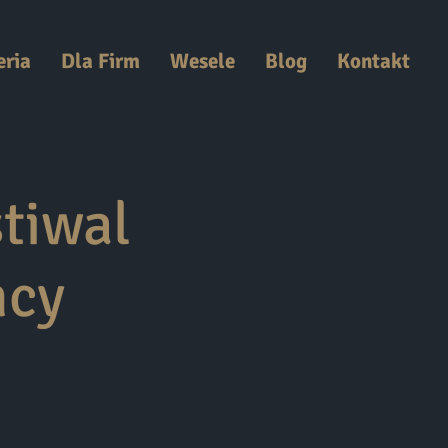
eria
Dla Firm
Wesele
Blog
Kontakt
tiwal
hcy