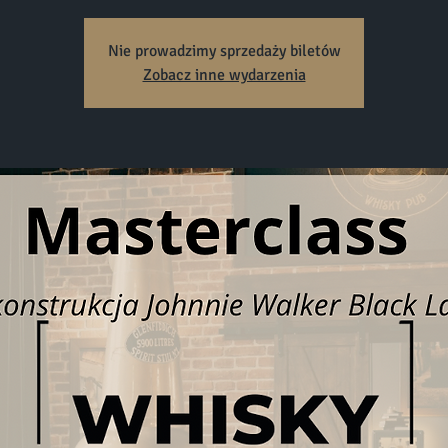
Nie prowadzimy sprzedaży biletów
Zobacz inne wydarzenia