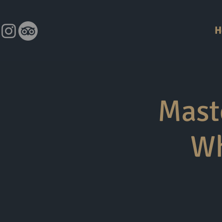
H
Mast
Wh