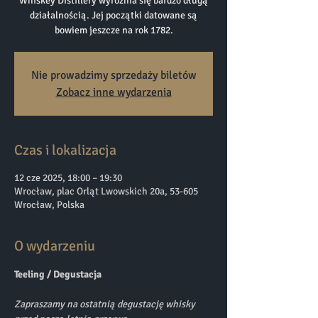
Whiskey Distillery wyróżnia się bardzo długą
działalnością. Jej początki datowane są
bowiem jeszcze na rok 1782.
Nie prowadzimy sprzedaży biletów
Zobacz inne wydarzenia
Czas i lokalizacja
12 cze 2025, 18:00 – 19:30
Wrocław, plac Orląt Lwowskich 20a, 53-605
Wrocław, Polska
O wydarzeniu
Teeling / Degustacja
Zapraszamy na ostatnią degustację whisky 