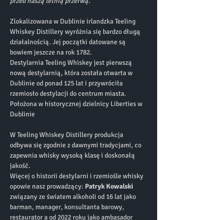
przed naszą letnią przerwą.
Zlokalizowana w Dublinie irlandzka Teeling 
Whiskey Distillery wyróżnia się bardzo długą 
działalnością. Jej początki datowane są 
bowiem jeszcze na rok 1782.
Destylarnia Teeling Whiskey jest pierwszą 
nową destylarnią, która została otwarta w 
Dublinie od ponad 125 lat i przywróciła 
rzemiosło destylacji do centrum miasta. 
Położona w historycznej dzielnicy Liberties w 
Dublinie
W Teeling Whiskey Distillery produkcja 
odbywa się zgodnie z dawnymi tradycjami, co 
zapewnia whisky wysoką klasę i doskonałą 
jakość. 
Więcej o historii destylarni i rzemiośle whisky 
opowie nasz prowadzący: 
Patryk Kowalski
związany ze światem alkoholi od 16 lat jako 
barman, manager, konsultanta barowy, 
restaurator a od 2022 roku jako ambasador 