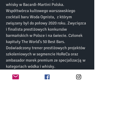
whisky w Bacardi-Martini Polska.
Współtwórca kultowego warszawskiego 
cocktail baru Woda Ognista,  z którym 
związany był do połowy 2020 roku. Zwycięzca 
i finalista prestiżowych konkursów 
barmańskich w Polsce i na świecie. Członek 
kapituły The World’s 50 Best Bars​. 
Doświadczony trener prestiżowych projektów 
szkoleniowych w segmencie HoReCa​ oraz 
ambasador marek premium ze specjalizacją w 
kategoriach wódka i whisky.
Degustacja:
Teeling Small Batch
Teeling Single Malt
Teeling Single Grain
Teeling Wonders of Wood No. 3
Teeling Rising Reserve No.3 21 yo
Cena: 120 zł (W cenie biletu voucher o 
wartości 50 zł do wydania na barze)