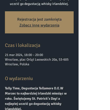
uczcić go degustacją whisky irlandzkiej.
Rejestracja jest zamknięta
Zobacz inne wydarzenia
Czas i lokalizacja
21 mar 2024, 18:00 – 20:00
Wrocław, plac Orląt Lwowskich 20a, 53-605
Wrocław, Polska
O wydarzeniu
Tully Time, Degustacja Tullamore D.E.W
Marzec to najbardziej irlandzki miesiąc w 
roku. Świętujemy St. Patrick’s Day! a 
najlepiej uczcić go degustacją whisky 
irlandzkiej.