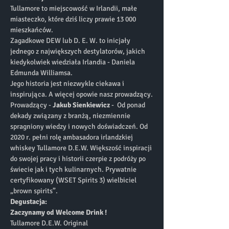
Tullamore to miejscowość w Irlandii, małe 
miasteczko, które dziś liczy prawie 13 000 
mieszkańców.
Zagadkowe DEW lub D. E. W. to inicjały 
jednego z największych destylatorów, jakich 
kiedykolwiek wiedziała Irlandia - Daniela 
Edmunda Williamsa.
Jego historia jest niezwykle ciekawa i 
inspirująca. A więcej opowie nasz prowadzący.
Prowadzący - 
Jakub Sienkiewicz
 -  Od ponad 
dekady związany z branżą, niezmiennie 
spragniony wiedzy i nowych doświadczeń. Od 
2020 r. pełni rolę ambasadora irlandzkiej 
whiskey Tullamore D.E.W. Większość inspiracji 
do swojej pracy i historii czerpie z podróży po 
świecie jak i tych kulinarnych. Prywatnie 
certyfikowany (WSET Spirits 3) wielbiciel 
„brown spirits”.
Degustacja:
Zaczynamy od Welcome Drink !
Tullamore D.E.W. Original