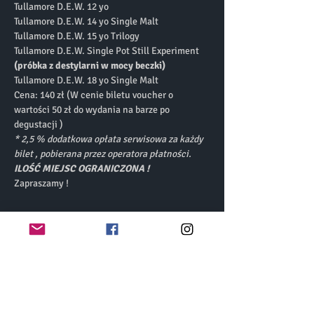
Tullamore D.E.W. 12 yo
Tullamore D.E.W. 14 yo Single Malt 
Tullamore D.E.W. 15 yo Trilogy  
Tullamore D.E.W. Single Pot Still Experiment 
(próbka z destylarni w mocy beczki)
Tullamore D.E.W. 18 yo Single Malt
Cena: 140 zł (W cenie biletu voucher o 
wartości 50 zł do wydania na barze po 
degustacji )
* 2,5 % dodatkowa opłata serwisowa za każdy 
bilet , pobierana przez operatora płatności.
ILOŚĆ MIEJSC OGRANICZONA !
Zapraszamy !
Bilety
Wyprzedane
Rodzaj biletu
Tully Time