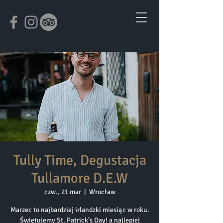
Tully Time, Degustacja
Tullamore D.E.W
czw., 21 mar
  |  
Wrocław
Marzec to najbardziej irlandzki miesiąc w roku.
Świętujemy St. Patrick’s Day! a najlepiej