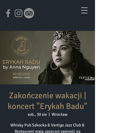
Zakończenie wakacji |
koncert "Erykah Badu"
sob., 30 sie
  |  
Wrocław
Whisky Pub Szkocka & Vertigo Jazz Club &
Restaurant mają zaszczyt zaprosić na